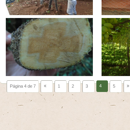
4
Página 4 de 7
1
2
3
5