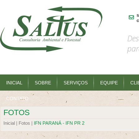
s
c
Des
par
INICIAL
SOBRE
SERVIÇOS
EQUIPE
CLI
CONTATO
FOTOS
Inicial |
Fotos |
IFN PARANÁ - IFN PR 2