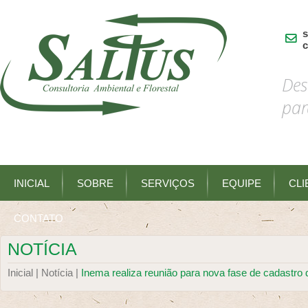
s
c
Des
par
INICIAL
SOBRE
SERVIÇOS
EQUIPE
CLI
CONTATO
NOTÍCIA
Inicial |
Notícia |
Inema realiza reunião para nova fase de cadastro