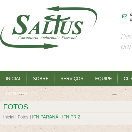
s
c
Des
par
INICIAL
SOBRE
SERVIÇOS
EQUIPE
CLI
CONTATO
FOTOS
Inicial |
Fotos |
IFN PARANÁ - IFN PR 2