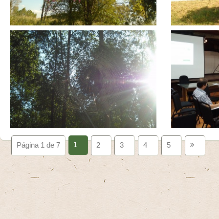
1
Página 1 de 7
2
3
4
5